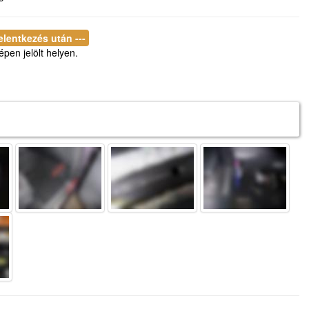
jelentkezés után ---
épen jelölt helyen.