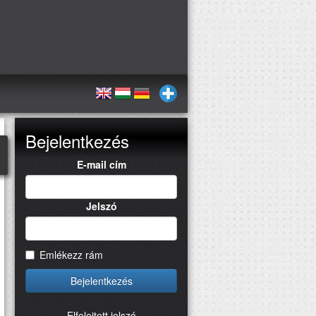
Bejelentkezés
E-mail cím
Jelszó
Emlékezz rám
Bejelentkezés
Elfelejtett jelszó