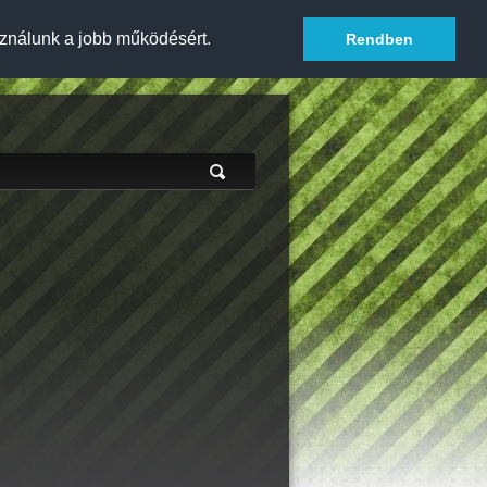
ználunk a jobb működésért.
Rendben