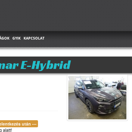
ÁGOK
GYIK
KAPCSOLAT
ar E-Hybrid
jelentkezés után ---
 alatt!