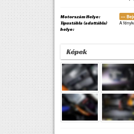
--- Be
Motorszám Helye:
A fényk
Típustábla (adattábla)
helye:
Képek