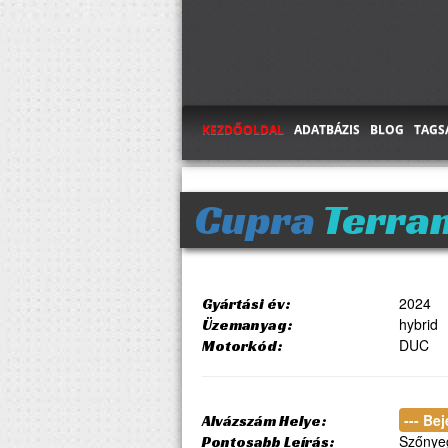
KEZDŐOLDAL
ADATBÁZIS
BLOG
TAGS
Cupra
Terram
2024
Gyártási év:
hybrid
Üzemanyag:
DUC
Motorkód:
--- Be
Alvázszám Helye:
Szőnyeg
Pontosabb Leírás: