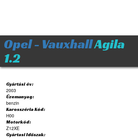
Opel - Vauxhall
Agila
1.2
Gyártási év:
2003
Üzemanyag:
benzin
Karosszéria Kód:
H00
Motorkód:
Z12XE
Gyártasi Időszak: