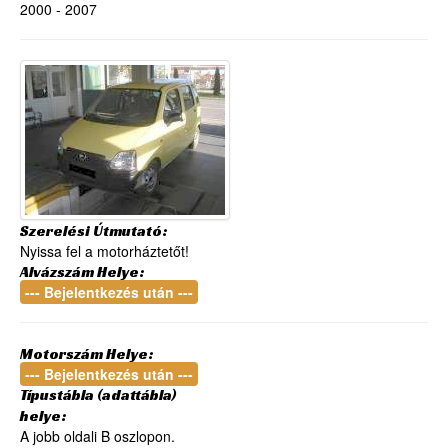
2000 - 2007
Szerelési Útmutató:
Nyissa fel a motorháztetőt!
Alvázszám Helye:
--- Bejelentkezés után ---
Motorszám Helye:
--- Bejelentkezés után ---
Típustábla (adattábla)
helye:
A jobb oldali B oszlopon.