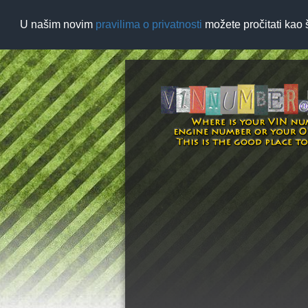
U našim novim
pravilima o privatnosti
možete pročitati kao 