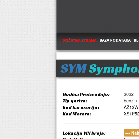
POČETNA STRANA
BAZA PODATAKA
BL
SYM
Symphon
2022
Godina Proizvodnje:
benzin
Tip goriva:
AZ12W
Kod karoserije:
XS1P5
Kod Motora:
--- Na
Lokacija VIN broja: