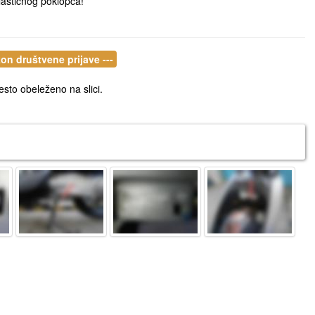
lastičnog poklopca!
kon društvene prijave ---
esto obeleženo na slici.