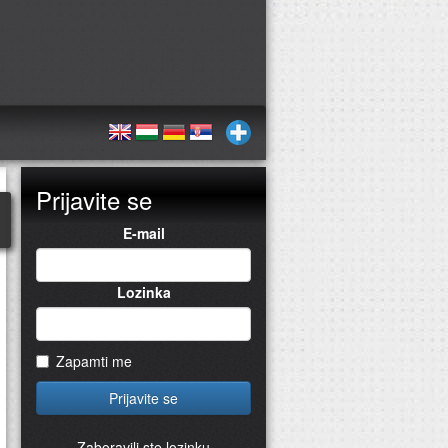
Prijavite se
E-mail
Lozinka
Zapamti me
Prijavite se
Zaboravili ste lozinku