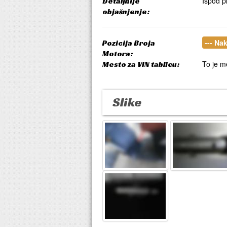
Ispod p
Detaljnije
objašnjenje:
--- Na
Pozicija Broja
Motora:
To je m
Mesto za VIN tablicu:
Slike