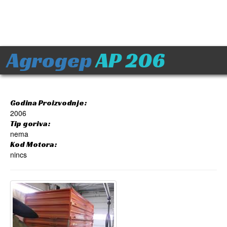
Agrogep
AP 206
Godina Proizvodnje:
2006
Tip goriva:
nema
Kod Motora:
nincs