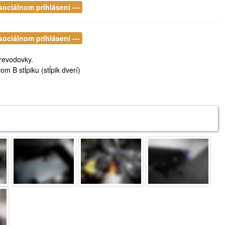
 sociálnom prihlásení ---
 sociálnom prihlásení ---
revodovky.
om B stĺpiku (stĺpik dverí)