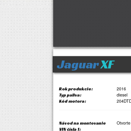
Jaguar
XF
2016
Rok produkcie:
diesel
Typ paliva:
204DT
Kód motora:
Otvorte
Návod na montovanie
VIN čísla 1: