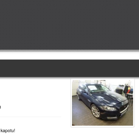
D
 kapotu!