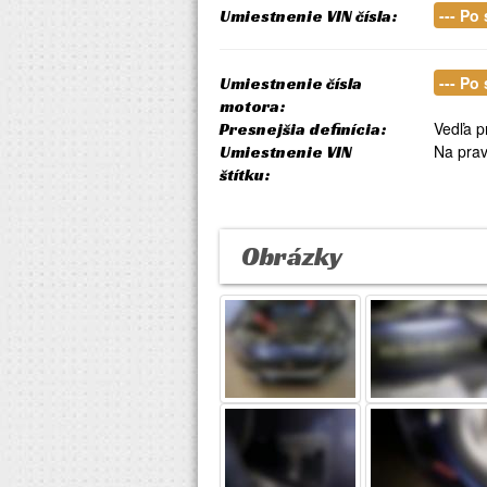
--- Po
Umiestnenie VIN čísla:
--- Po
Umiestnenie čísla
motora:
Vedľa p
Presnejšia definícia:
Na prav
Umiestnenie VIN
štítku:
Obrázky