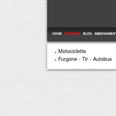
HOME
DATABASE
BLOG
ABBONAMENT
Motociclette
Furgone - Tir - Autobus