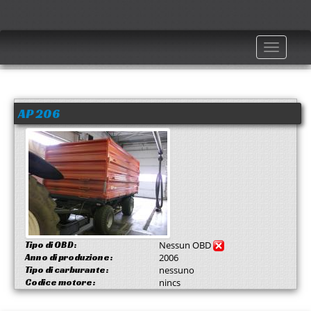
Toggle
navigatio
AP 206
Tipo di OBD:
Nessun OBD
Anno di produzione:
2006
Tipo di carburante:
nessuno
Codice motore:
nincs