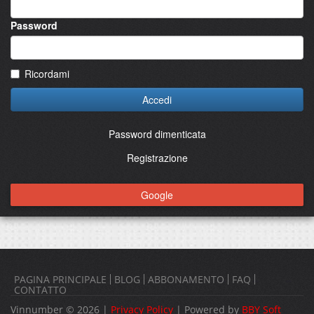
Password
Ricordami
Accedi
Password dimenticata
Registrazione
Google
PAGINA PRINCIPALE
BLOG
ABBONAMENTO
FAQ
CONTATTO
Vinnumber © 2026 |
Privacy Policy
| Powered by
BBY Soft