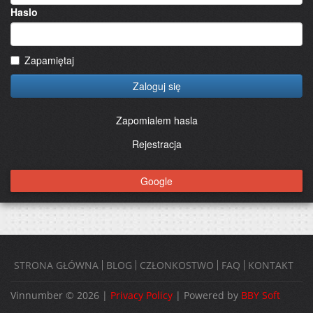
Haslo
Zapamiętaj
Zaloguj się
Zapomialem hasla
Rejestracja
Google
STRONA GŁÓWNA
BLOG
CZŁONKOSTWO
FAQ
KONTAKT
Vinnumber © 2026 |
Privacy Policy
| Powered by
BBY Soft