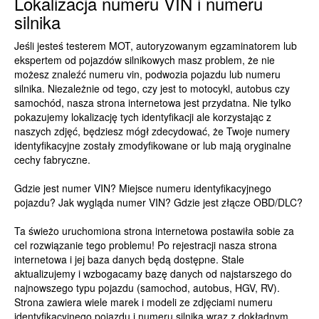
Lokalizacja numeru VIN i numeru
silnika
Jeśli jesteś testerem MOT, autoryzowanym egzaminatorem lub
ekspertem od pojazdów silnikowych masz problem, że nie
możesz znaleźć numeru vin, podwozia pojazdu lub numeru
silnika. Niezależnie od tego, czy jest to motocykl, autobus czy
samochód, nasza strona internetowa jest przydatna. Nie tylko
pokazujemy lokalizację tych identyfikacji ale korzystając z
naszych zdjęć, będziesz mógł zdecydować, że Twoje numery
identyfikacyjne zostały zmodyfikowane or lub mają oryginalne
cechy fabryczne.
Gdzie jest numer VIN? Miejsce numeru identyfikacyjnego
pojazdu? Jak wygląda numer VIN? Gdzie jest złącze OBD/DLC?
Ta świeżo uruchomiona strona internetowa postawiła sobie za
cel rozwiązanie tego problemu! Po rejestracji nasza strona
internetowa i jej baza danych będą dostępne. Stale
aktualizujemy i wzbogacamy bazę danych od najstarszego do
najnowszego typu pojazdu (samochod, autobus, HGV, RV).
Strona zawiera wiele marek i modeli ze zdjęciami numeru
identyfikacyjnego pojazdu i numeru silnika wraz z dokładnym