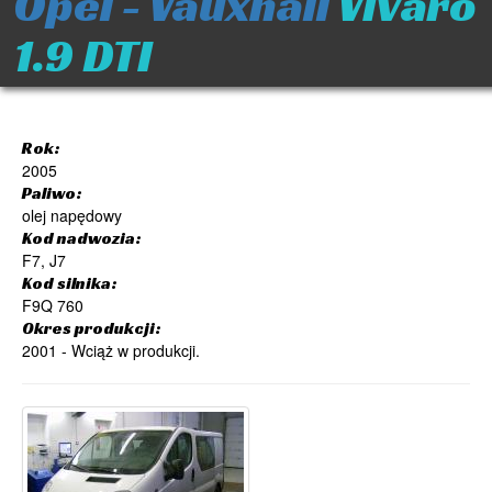
Opel - Vauxhall
Vivaro
1.9 DTI
Rok:
2005
Paliwo:
olej napędowy
Kod nadwozia:
F7, J7
Kod silnika:
F9Q 760
Okres produkcji:
2001 - Wciąż w produkcji.