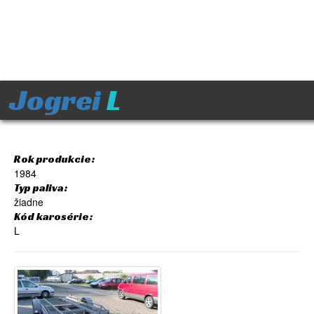
Jogrei
L
Rok produkcie:
1984
Typ paliva:
žiadne
Kód karosérie:
L