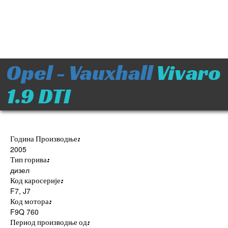
Opel - Vauxhall
Vivaro
1.9 DTI
Година Производње:
2005
Тип горива:
дизел
Код каросерије:
F7, J7
Код мотора:
F9Q 760
Период производње од: