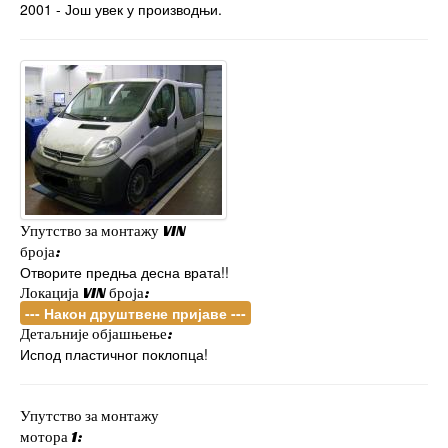
2001 - Још увек у производњи.
Упутство за монтажу VIN
броја:
Отворите предња десна врата!!
Локација VIN броја:
--- Након друштвене пријаве ---
Детаљније објашњење:
Испод пластичног поклопца!
Упутство за монтажу
мотора 1: