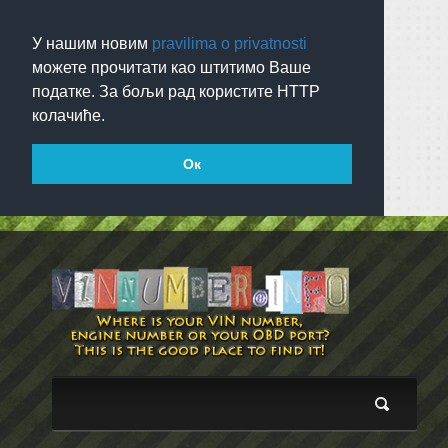
У нашим новим
pravilima o privatnosti
можете прочитати као штитимо Ваше
податке. За бољи рад користите HTTP
колачиће.
Ок