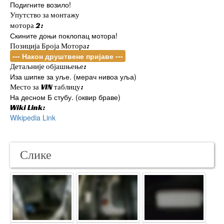
Подигните возило!
Упутство за монтажу
мотора 2:
Скините доњи поклопац мотора!
Позиција Броја Мотора:
--- Након друштвене пријаве ---
Детаљније објашњење:
Иза шипке за уље. (мерач нивоа уља)
Место за VIN таблицу:
На десном Б стубу. (оквир браве)
Wiki Link:
Wikipedia Link
Слике